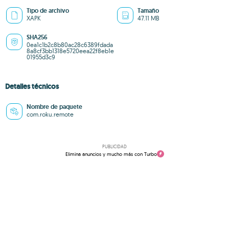
Tipo de archivo
Tamaño
XAPK
47.11 MB
SHA256
0ea1c1b2c8b80ac28c6389fdada
8a8cf3bb1318e5720eea22f8eb1e
01955d3c9
Detalles técnicos
Nombre de paquete
com.roku.remote
PUBLICIDAD
Elimina anuncios y mucho más con Turbo