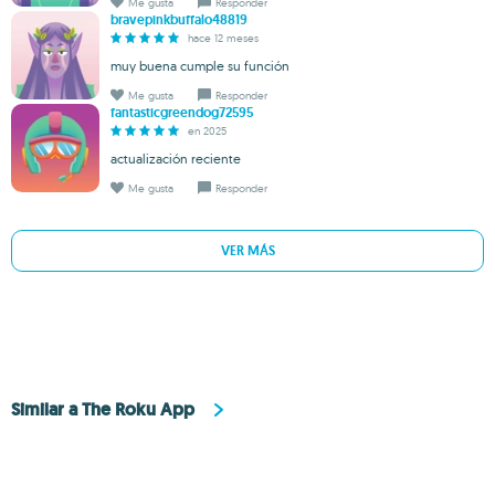
Me gusta
Responder
bravepinkbuffalo48819
hace 12 meses
muy buena cumple su función
Me gusta
Responder
fantasticgreendog72595
en 2025
actualización reciente
Me gusta
Responder
VER MÁS
Similar a The Roku App