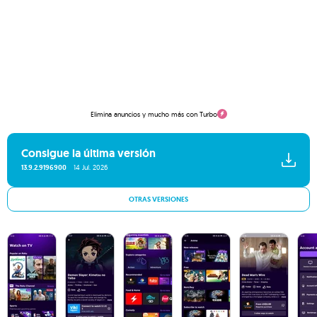
Elimina anuncios y mucho más con Turbo
Consigue la última versión
13.9.2.9196900
14 Jul. 2026
OTRAS VERSIONES