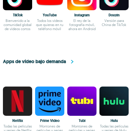
TikTok
YouTube
Instagram
Douyin
Bienvenido a la
Todos los vídeos
El rey de la
Versión para
comunidad global
que quieras en tu
fotografía móvil,
China de TikTok
de vídeos cortos
teléfono móvil
ahora en Android
Apps de vídeo bajo demanda
Netflix
Prime Video
Tubi
Hulu
Todas las películas
Montones de
Montones de
Todas las películas
y series de Netflix
películas y series
películas y series
y series de Hulu