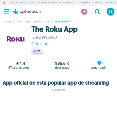
ARES: THE IRON VANGUARD
MY HERO ACADEMIA UNITED SURVIVAL
TICKET HERO
APPS VPN
BATTLE ROY
ANDROID
/
APPS
/
ESTILO DE VIDA
/
IOT
/
THE ROKU APP
The Roku App
13.9.2.9196900
Roku, Inc.
#2
IOT
4.4
985.6 k
67
valoraciones
descargas
seguridad
App oficial de esta popular app de streaming
PUBLICIDAD