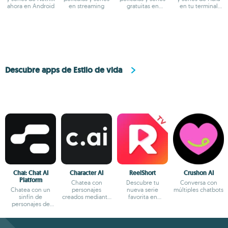
ahora en Android
en streaming
gratuitas en
en tu terminal
streaming
Android
Descubre apps de Estilo de vida
Chai: Chat AI
Character AI
ReelShort
Crushon AI
Platform
Chatea con
Descubre tu
Conversa con
Chatea con un
personajes
nueva serie
múltiples chatbots
sinfín de
creados mediante
favorita en
personajes de
IA
formato reels
fantasía