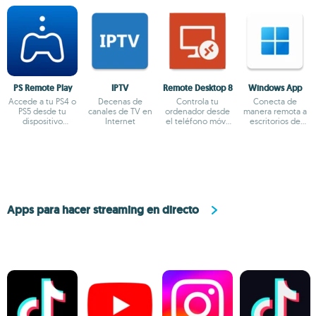
PS Remote Play
IPTV
Remote Desktop 8
Windows App
Accede a tu PS4 o
Decenas de
Controla tu
Conecta de
PS5 desde tu
canales de TV en
ordenador desde
manera remota a
dispositivo
Internet
el teléfono móvil
escritorios de
Android
o tablet
Windows
Apps para hacer streaming en directo