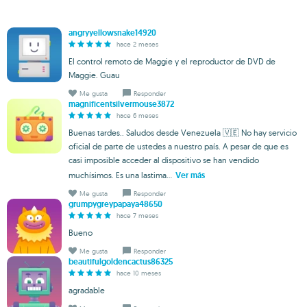
angryyellowsnake14920
hace 2 meses
El control remoto de Maggie y el reproductor de DVD de
Maggie. Guau
Me gusta
Responder
magnificentsilvermouse3872
hace 6 meses
Buenas tardes.. Saludos desde Venezuela 🇻🇪 No hay servicio
oficial de parte de ustedes a nuestro país. A pesar de que es
casi imposible acceder al dispositivo se han vendido
muchísimos. Es una lastima...
Ver más
Me gusta
Responder
grumpygreypapaya48650
hace 7 meses
Bueno
Me gusta
Responder
beautifulgoldencactus86325
hace 10 meses
agradable